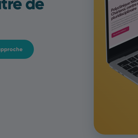
utre de
 approche