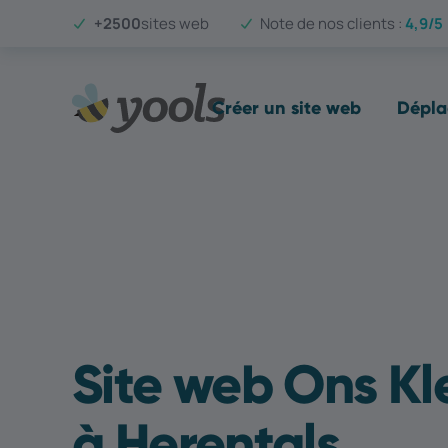
+2500
sites web
Note de nos clients :
4,9/5
Créer un site web
Dépla
Site web Ons Kl
à Herentals