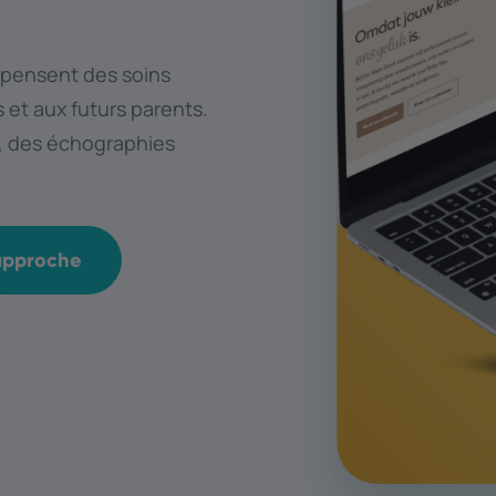
spensent des soins
 et aux futurs parents.
, des échographies
 approche