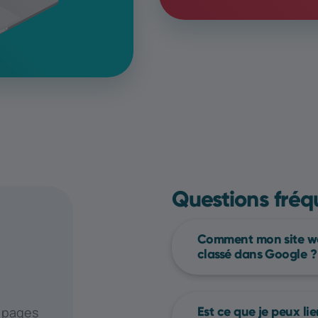
Questions fréq
Comment mon site we
classé dans Google ?
Pour améliorer le cl
dans Google, vous p
Est ce que je peux l
 pages