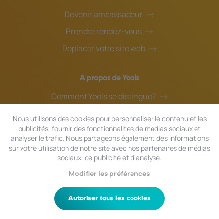
Devenir ambassadeur
Prendre rendez-vous
Déplacer votre site web
A propos de Yools
Comment Yools se distingue?
Notre équipe
Nous utilisons des cookies pour personnaliser le contenu et les
publicités, fournir des fonctionnalités de médias sociaux et
Blog
analyser le trafic. Nous partageons également des informations
Assistance en ligne
sur votre utilisation de notre site avec nos partenaires de médias
sociaux, de publicité et d'analyse.
Modifier les préférences
© 2024 Yools
|
Tous droits réservés.
Confidentialité
|
Conditions générales
|
Plan du site
Autoriser tous les cookies