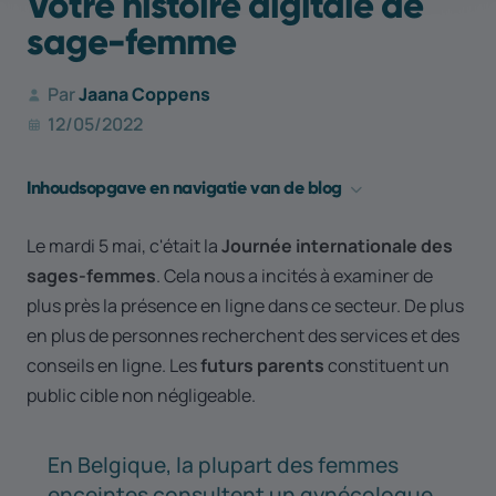
Votre histoire digitale de
sage-femme
Par
Jaana Coppens
12/05/2022
Inhoudsopgave en navigatie van de blog
Conseils pour le site web : le contenu
Le mardi 5 mai, c'était la
Journée internationale des
Conseils pour le site web : une histoire visuelle
sages-femmes
. Cela nous a incités à examiner de
Conseils pour le site web : autres éléments importants
plus près la présence en ligne dans ce secteur. De plus
Canaux externes
en plus de personnes recherchent des services et des
conseils en ligne. Les
futurs parents
constituent un
Vous voulez en savoir plus?
public cible non négligeable.
En Belgique, la plupart des femmes
enceintes consultent un gynécologue