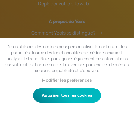
Déplacer votre site web
A propos de Yools
Comment Yools se distingue?
Notre équipe
Nous utilisons des cookies pour personnaliser le contenu et les
publicités, fournir des fonctionnalités de médias sociaux et
Blog
analyser le trafic. Nous partageons également des informations
Assistance en ligne
sur votre utilisation de notre site avec nos partenaires de médias
sociaux, de publicité et d'analyse.
Modifier les préférences
© 2024 Yools
|
Tous droits réservés.
Confidentialité
|
Conditions générales
|
Plan du site
Autoriser tous les cookies