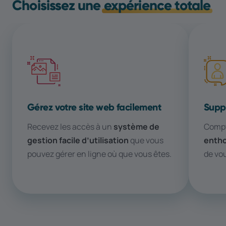
Choisissez une
expérience totale
Gérez votre site web facilement
Supp
Recevez les accès à un
système de
Compt
gestion facile d’utilisation
que vous
entho
pouvez gérer en ligne où que vous êtes.
de vou