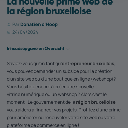
La nouvelle prime web de
la région bruxelloise
Par
Donatien d'Hoop
24/04/2024
Inhoudsopgave en Overzicht
Quel est le montant de la prime digitalisation ?
Saviez-vous qu'en tant qu'
entrepreneur bruxellois
,
Quels sont les critères pour bénéficier de cette prime
vous pouvez demander un subside pour la création
digitalisation ?
d'un site web ou d'une boutique en ligne (webshop)?
Pour quels projets puis-je utiliser la prime digitalisation ?
Vous hésitiez encore à créer une nouvelle
A quoi devez-vous faire attention ?
vitrine numérique ou un webshop ? Alors c'est le
Comment demander la prime digitalisation ?
moment ! Le gouvernement de la
région bruxelloise
Phase 1: avant la mission
vous aidera à financer vos projets. Profitez d'une prime
pour améliorer ou renouveler votre site web ou votre
Phase 2 : Début de la construction du site web
plateforme de commerce en ligne !
Étape 3 : Paiement de la prime digitalisation