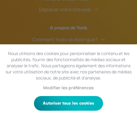
Déplacer votre site web
A propos de Yools
Comment Yools se distingue?
Notre équipe
Nous utilisons des cookies pour personnaliser le contenu et les
publicités, fournir des fonctionnalités de médias sociaux et
Blog
analyser le trafic. Nous partageons également des informations
Assistance en ligne
sur votre utilisation de notre site avec nos partenaires de médias
sociaux, de publicité et d'analyse.
Modifier les préférences
© 2024 Yools
|
Tous droits réservés.
Confidentialité
|
Conditions générales
|
Plan du site
Autoriser tous les cookies
Besoin d'un avis?
Nous vous aidons avec plaisir!