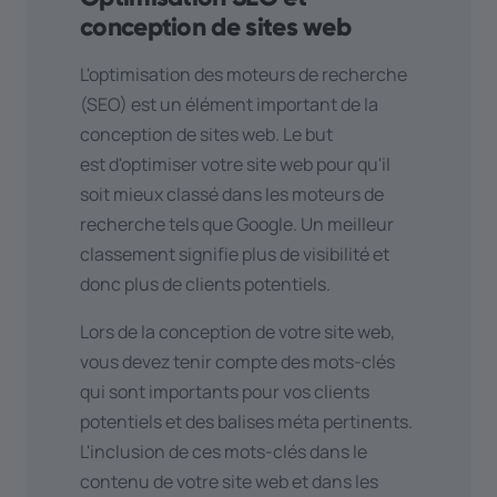
diffuser des publicités payantes sur
conception de sites web
des plateformes telles que
Google
L'optimisation des moteurs de recherche
Ads
ou les
réseaux sociaux
afin de
(SEO) est un élément important de la
générer davantage de trafic vers
conception de sites web. Le but
votre site web.
est d'optimiser votre site web pour qu'il
Guest blogging : écrire des articles
soit mieux classé dans les moteurs de
pour d'autres sites web et ajouter des
recherche tels que Google. Un meilleur
liens vers votre propre site.
classement signifie plus de visibilité et
Collaborations : Collaborez avec
donc plus de clients potentiels.
d'autres sites web ou influenceurs
dans votre niche pour augmenter
Lors de la conception de votre site web,
votre portée.
vous devez tenir compte des mots-clés
Optimisez les temps de
qui sont importants pour vos clients
chargement
: Des temps de
potentiels et des balises méta pertinents.
chargement rapides améliorent
L'inclusion de ces mots-clés dans le
l'expérience utilisateur et le score
contenu de votre site web et dans les
SEO de votre site, ce qui peut se