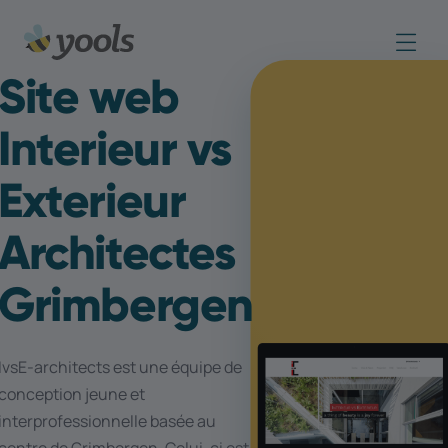
Site web
Interieur vs
Exterieur
Architectes
Grimbergen
IvsE-architects est une équipe de
conception jeune et
interprofessionnelle basée au
centre de Grimbergen. Celui-ci est