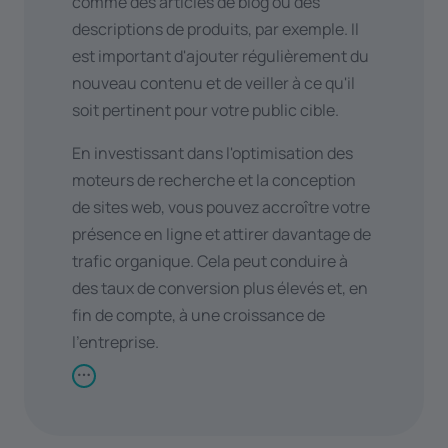
comme des articles de blog ou des
des
efforts constants
sur une
descriptions de produits, par exemple. Il
période prolongée afin d'obtenir un
est important d'ajouter régulièrement du
flux de trafic régulier.
nouveau contenu et de veiller à ce qu'il
soit pertinent pour votre public cible.
L'augmentation du trafic sur un site web
nécessite de la patience et de la constance.
En investissant dans l'optimisation des
Continuez à mesurer les performances et
moteurs de recherche et la conception
ajustez votre stratégie en fonction des
de sites web, vous pouvez accroître votre
résultats afin d'optimiser la croissance.
présence en ligne et attirer davantage de
trafic organique. Cela peut conduire à
des taux de conversion plus élevés et, en
fin de compte, à une croissance de
l'entreprise.