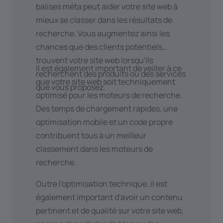
balises méta peut aider votre site web à
traduire par une augmentation du
mieux se classer dans les résultats de
trafic.
recherche. Vous augmentez ainsi les
Utilisez des outils d'analyse
:
chances que des clients potentiels
Analysez le trafic sur votre site web
trouvent votre site web lorsqu'ils
pour comprendre d'où viennent vos
Il est également important de veiller à ce
recherchent des produits ou des services
visiteurs et quels sont les contenus
que votre site web soit techniquement
que vous proposez.
ou les pages les plus populaires.
optimisé pour les moteurs de recherche.
Tirez-en parti en ajoutant du
Des temps de chargement rapides, une
contenu plus populaire et en
optimisation mobile et un code propre
orientant ces pages vers la
contribuent tous à un meilleur
conversion afin d'inciter les visiteurs
classement dans les moteurs de
à agir. Vous pouvez également
recherche.
optimiser les pages sur lesquelles
Outre l'optimisation technique, il est
vous avez moins de trafic afin de
également important d'avoir un contenu
mieux les utiliser.
pertinent et de qualité sur votre site web,
Restez cohérent : veillez à déployer