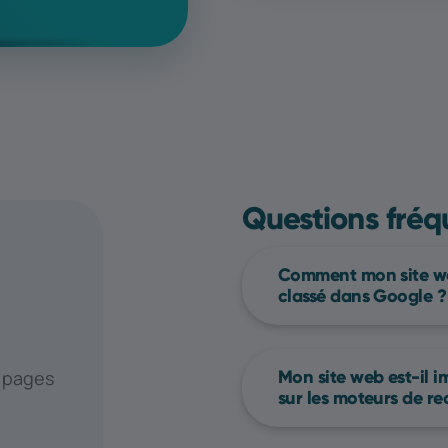
Questions fréq
Comment mon site we
classé dans Google ?
Pour améliorer le cl
dans Google, vous p
Mon site web est-il 
 pages
sur les moteurs de r
stratégies et techni
quelques étapes clé
En moyenne, il faut