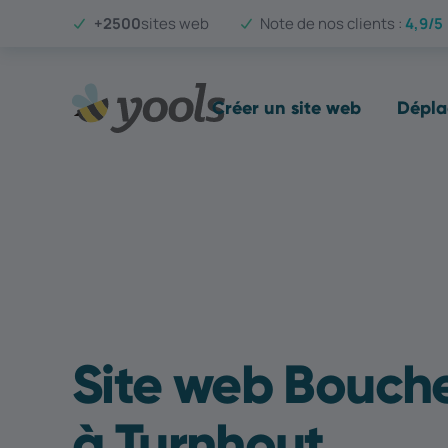
+2500
sites web
Note de nos clients :
4,9/5
Créer un site web
Dépla
Site web Bouche
à Turnhout