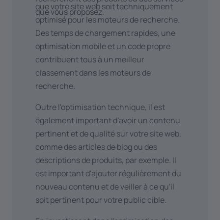
sites web à créer des liens vers vous.
que votre site web soit techniquement
qui les incite davantage à
que vous proposez.
Besoin de plus d'informations ?
optimisé pour les moteurs de recherche.
entreprendre une action (par
N'hésitez pas à
nous contacter
.
Des temps de chargement rapides, une
exemple, faire une réservation).
Convivialité
: un site web convivial
optimisation mobile et un code propre
Vous souhaitez intégrer des vidéos
avec une navigation claire et une
contribuent tous à un meilleur
de
YouTube
ou
Vimeo
sur votre site
bonne structure de liens internes
classement dans les moteurs de
web ? Vous créez des podcasts via
aide les moteurs de recherche à
recherche.
Spotify
ou
Soundcloud
et souhaitez
mieux comprendre votre site.
que les visiteurs puissent les écouter
Suivi et analyse
: utilisez des outils
Outre l'optimisation technique, il est
directement sur le site web ? C'est
tels que Google Analytics pour suivre
également important d'avoir un contenu
également possible.
le trafic sur votre site web, mesurer
pertinent et de qualité sur votre site web,
Utilisez-vous
Whise
pour vos biens
les conversions et comprendre
comme des articles de blog ou des
immobiliers, avez-vous un
CRM
comment les visiteurs interagissent
descriptions de produits, par exemple. Il
comme
Teamleader
ou utilisez-vous
avec votre site. Ajustez votre
est important d'ajouter régulièrement du
CV Warehouse
pour vos offres
stratégie en fonction des données
nouveau contenu et de veiller à ce qu'il
d'emploi ? Nous nous ferons un plaisir
recueillies.
soit pertinent pour votre public cible.
de
discuter avec vous
des