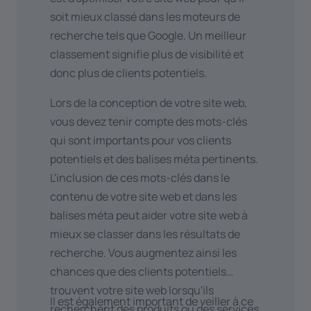
souhaitez lier un formulaire
blog
.
soit mieux classé dans les moteurs de
d'inscription à votre site web ? En
Référencement local
: pour les
recherche tels que Google. Un meilleur
utilisant des plateformes telles que
entreprises locales, il est important
classement signifie plus de visibilité et
Mailchimp
et
Flexmail
, nous pouvons
d'optimiser votre site web pour les
donc plus de clients potentiels.
lier les inscriptions à votre newsletter
recherches locales. Inscrivez-vous à
à votre site web.
Lors de la conception de votre site web,
Google My Business et veillez à ce
Vous travaillez avec un
système de
vous devez tenir compte des mots-clés
que les informations relatives à votre
réservation
ou vous commandez des
qui sont importants pour vos clients
entreprise soient répertoriées de
chèques-cadeaux par l'intermédiaire
potentiels et des balises méta pertinents.
manière cohérente et précise. Nous
d'un système tel que
Resengo
ou
L'inclusion de ces mots-clés dans le
avons également rédigé un
article de
Tablebooker
? Ces plateformes
contenu de votre site web et dans les
blog intéressant
à ce sujet.
offrent plusieurs façons de relier le
balises méta peut aider votre site web à
Création de contenu
: proposez à
module de réservation à votre site
mieux se classer dans les résultats de
vos visiteurs un contenu de valeur,
web. En l'intégrant au site web, vous
recherche. Vous augmentez ainsi les
pertinent et actualisé. Cela permet
vous assurez que les visiteurs
chances que des clients potentiels
non seulement d'attirer plus de
peuvent trouver toutes les
trouvent votre site web lorsqu'ils
trafic, mais aussi d'inciter d'autres
Il est également important de veiller à ce
informations en un seul endroit, ce
recherchent des produits ou des services