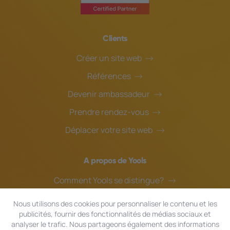
Clients
Créer un site web
Références
Devenir ambassadeur
Prendre rendez-vous
Déplacer votre site web
A propos de Yools
Comment Yools se distingue?
Notre équipe
Nous utilisons des cookies pour personnaliser le contenu et les
publicités, fournir des fonctionnalités de médias sociaux et
Blog
analyser le trafic. Nous partageons également des informations