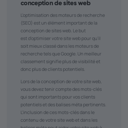
peuvent trouver toutes les
conception de sites web
informations en un seul endroit, ce
L'optimisation des moteurs de recherche
qui les incite davantage à
(SEO) est un élément important de la
entreprendre une action (par
conception de sites web. Le but
exemple, faire une réservation).
est d'optimiser votre site web pour qu'il
Vous souhaitez intégrer des vidéos
soit mieux classé dans les moteurs de
de
YouTube
ou
Vimeo
sur votre site
recherche tels que Google. Un meilleur
web ? Vous créez des podcasts via
classement signifie plus de visibilité et
Spotify
ou
Soundcloud
et souhaitez
donc plus de clients potentiels.
que les visiteurs puissent les écouter
directement sur le site web ? C'est
Lors de la conception de votre site web,
également possible.
vous devez tenir compte des mots-clés
Utilisez-vous
Whise
pour vos biens
qui sont importants pour vos clients
immobiliers, avez-vous un
CRM
potentiels et des balises méta pertinents.
comme
Teamleader
ou utilisez-vous
L'inclusion de ces mots-clés dans le
CV Warehouse
pour vos offres
contenu de votre site web et dans les
d'emploi ? Nous nous ferons un plaisir
balises méta peut aider votre site web à