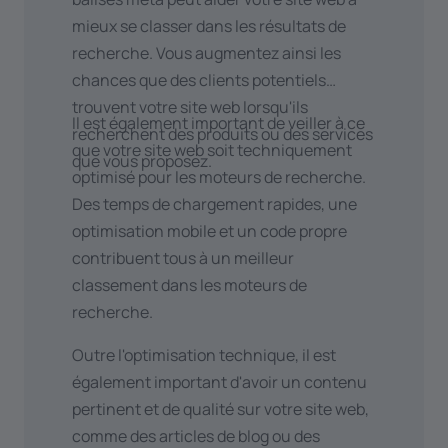
de
discuter avec vous
des
mieux se classer dans les résultats de
possibilités d'intégration.
recherche. Vous augmentez ainsi les
chances que des clients potentiels
Vous souhaitez obtenir plus d'informations
trouvent votre site web lorsqu'ils
Il est également important de veiller à ce
sur les possibilités d'intégration de l'une de
recherchent des produits ou des services
que votre site web soit techniquement
ces plateformes ou vous travaillez avec
que vous proposez.
optimisé pour les moteurs de recherche.
d'autres outils et vous voulez savoir si nous
Des temps de chargement rapides, une
pouvons les relier à votre site web ? Nous
optimisation mobile et un code propre
nous ferons un plaisir de discuter des
contribuent tous à un meilleur
possibilités lors d'un
rendez-vous.
classement dans les moteurs de
recherche.
Outre l'optimisation technique, il est
également important d'avoir un contenu
pertinent et de qualité sur votre site web,
comme des articles de blog ou des