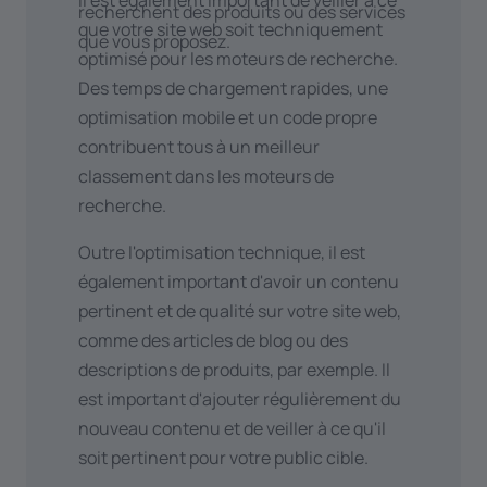
Il est également important de veiller à ce
plus à ce sujet dans
notre article de
informations en un seul endroit, ce
recherchent des produits ou des services
que votre site web soit techniquement
blog
.
qui les incite davantage à
que vous proposez.
optimisé pour les moteurs de recherche.
Référencement local
: pour les
entreprendre une action (par
Des temps de chargement rapides, une
entreprises locales, il est important
exemple, faire une réservation).
optimisation mobile et un code propre
d'optimiser votre site web pour les
Vous souhaitez intégrer des vidéos
contribuent tous à un meilleur
recherches locales. Inscrivez-vous à
de
YouTube
ou
Vimeo
sur votre site
classement dans les moteurs de
Google My Business et veillez à ce
web ? Vous créez des podcasts via
recherche.
que les informations relatives à votre
Spotify
ou
Soundcloud
et souhaitez
entreprise soient répertoriées de
que les visiteurs puissent les écouter
Outre l'optimisation technique, il est
manière cohérente et précise. Nous
directement sur le site web ? C'est
également important d'avoir un contenu
avons également rédigé un
article de
également possible.
pertinent et de qualité sur votre site web,
blog intéressant
à ce sujet.
Utilisez-vous
Whise
pour vos biens
comme des articles de blog ou des
Création de contenu
: proposez à
immobiliers, avez-vous un
CRM
descriptions de produits, par exemple. Il
vos visiteurs un contenu de valeur,
comme
Teamleader
ou utilisez-vous
est important d'ajouter régulièrement du
pertinent et actualisé. Cela permet
CV Warehouse
pour vos offres
nouveau contenu et de veiller à ce qu'il
non seulement d'attirer plus de
d'emploi ? Nous nous ferons un plaisir
soit pertinent pour votre public cible.
trafic, mais aussi d'inciter d'autres
de
discuter avec vous
des