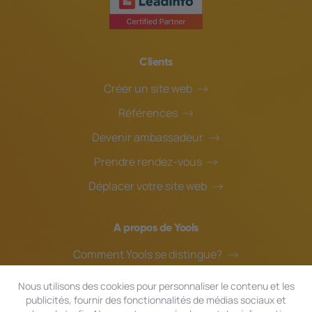
Clients
Créer un site web
Références
Devenir ambassadeur
Prendre rendez-vous
Déplacer votre site web
A propos de Yools
Comment Yools se distingue?
Notre équipe
Nous utilisons des cookies pour personnaliser le contenu et les
publicités, fournir des fonctionnalités de médias sociaux et
Blog