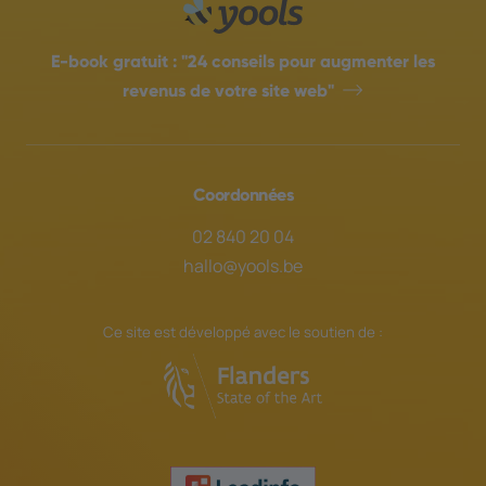
Il est important de savoir que le
référencement est un
processus continu
,
E-book gratuit :
"24 conseils pour augmenter les
car les algorithmes de recherche et la
revenus de votre site web"
concurrence évoluent constamment. Vous
souhaitez y consacrer plus d'efforts ? Nous
nous ferons un plaisir
d'examiner avec vous
Coordonnées
les possibilités qui s'offrent à vous
.
02 840 20 04
hallo@yools.be
Ce site est développé avec le soutien de :