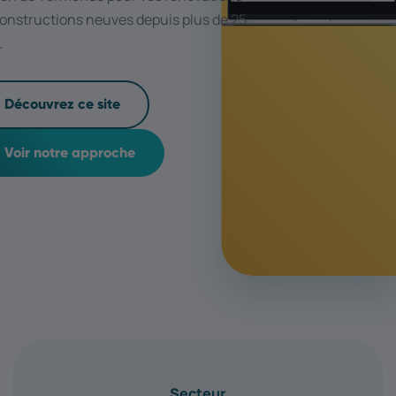
constructions neuves depuis plus de 25
.
Découvrez ce site
Voir notre approche
Secteur