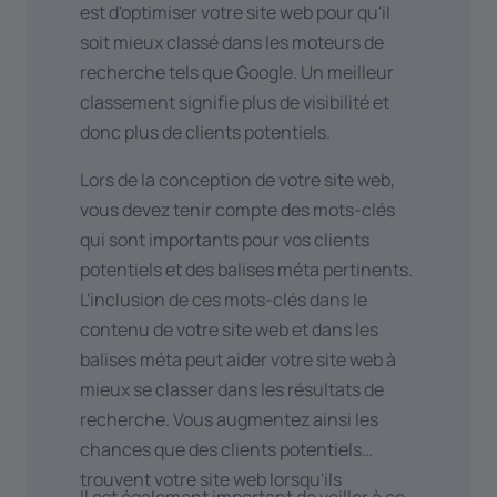
est d'optimiser votre site web pour qu'il
liens brisés ou les erreurs de code.
souhaitez lier un formulaire
soit mieux classé dans les moteurs de
Optimisation mobile
: assurez-vous
d'inscription à votre site web ? En
recherche tels que Google. Un meilleur
que votre site web fonctionne bien
utilisant des plateformes telles que
classement signifie plus de visibilité et
sur les appareils mobiles, car Google
Mailchimp
et
Flexmail
, nous pouvons
donc plus de clients potentiels.
récompense les sites adaptés aux
lier les inscriptions à votre newsletter
mobiles en leur accordant un
à votre site web.
Lors de la conception de votre site web,
meilleur classement.
Vous travaillez avec un
système de
vous devez tenir compte des mots-clés
Backlinks de qualité
: Créez des
réservation
ou vous commandez des
qui sont importants pour vos clients
backlinks de qualité à partir de sites
chèques-cadeaux par l'intermédiaire
potentiels et des balises méta pertinents.
web pertinents et dignes de
d'un système tel que
Resengo
ou
L'inclusion de ces mots-clés dans le
confiance. Cela augmentera
Tablebooker
? Ces plateformes
contenu de votre site web et dans les
l'autorité de votre site web et
offrent plusieurs façons de relier le
balises méta peut aider votre site web à
contribuera à améliorer votre
module de réservation à votre site
mieux se classer dans les résultats de
classement dans les résultats de
web. En l'intégrant au site web, vous
recherche. Vous augmentez ainsi les
recherche. Vous ne savez pas
vous assurez que les visiteurs
chances que des clients potentiels
comment vous y prendre ? Lisez-en
peuvent trouver toutes les
trouvent votre site web lorsqu'ils