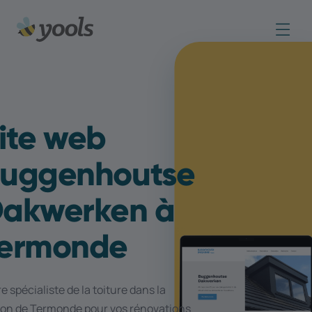
ite web
uggenhoutse
akwerken à
ermonde
e spécialiste de la toiture dans la
ion de Termonde pour vos rénovations