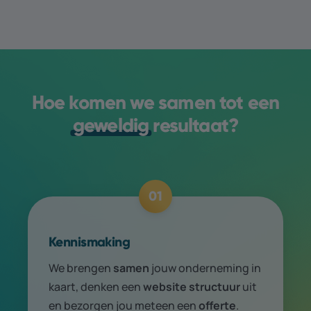
Hoe komen we samen tot een
geweldig
resultaat?
01
Kennismaking
We brengen
samen
jouw onder­neming in
kaart, denken een
web­site structuur
uit
en bezorgen jou meteen een
offerte
.