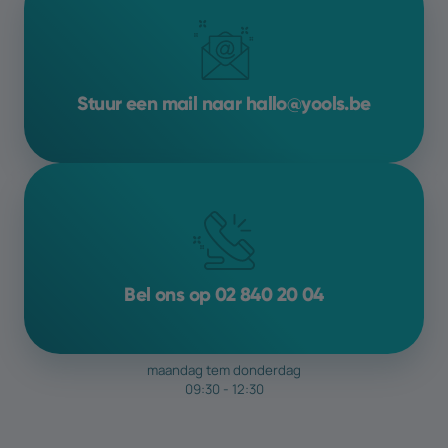
van de gegevens die je verzamelt.
Het is belangrijk om te weten dat SEO een
voortdurend proces
is, omdat
Stuur een mail naar hallo@yools.be
zoekalgoritmen en concurrentie
voortdurend veranderen. Wil je hier graag
meer op inzetten
? We
bespreken de
mogelijkheden
graag met jou
Bel ons op 02 840 20 04
maandag tem donderdag
09:30 - 12:30