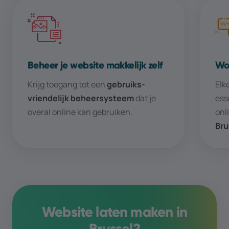
Beheer je website makkelijk zelf
Wor
Krijg toegang tot een
gebruiks­­
Elk
vriendelijk beheer­­systeem
dat je
ess
overal online kan gebruiken.
onl
Bru
Website laten maken in
Brussel
?