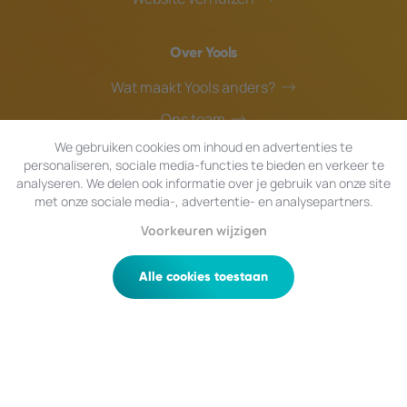
Over Yools
Wat maakt Yools anders?
Ons team
We gebruiken cookies om inhoud en advertenties te
Blog
personaliseren, sociale media-functies te bieden en verkeer te
Helpdesk
analyseren. We delen ook informatie over je gebruik van onze site
met onze sociale media-, advertentie- en analysepartners.
Voorkeuren wijzigen
© 2026 Yools
|
Alle rechten voorbehouden.
Privacy
|
Algemene Voorwaarden
|
Sitemap
Alle cookies toestaan