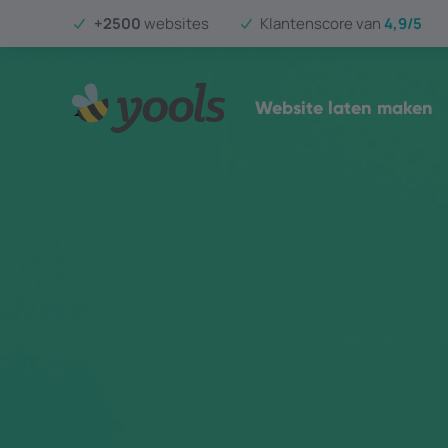
+2500
websites
Klantenscore van
4,9/5
Website laten maken