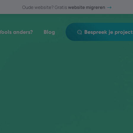
Oude website? Gratis
website migreren
ools anders?
Blog
Bespreek je project