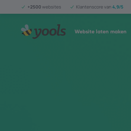
+2500
websites
Klantenscore van
4,9/5
Website laten maken