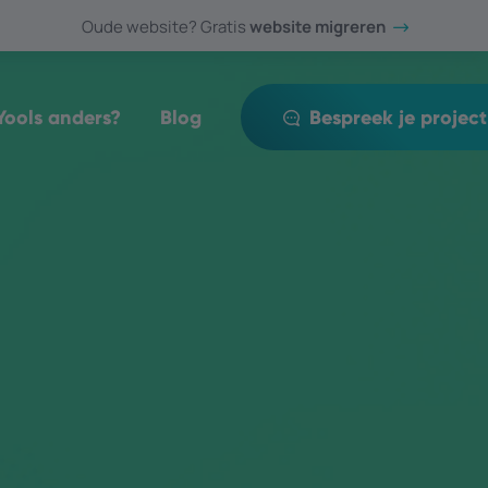
Oude website? Gratis
website migreren
ools anders?
Blog
Bespreek je project