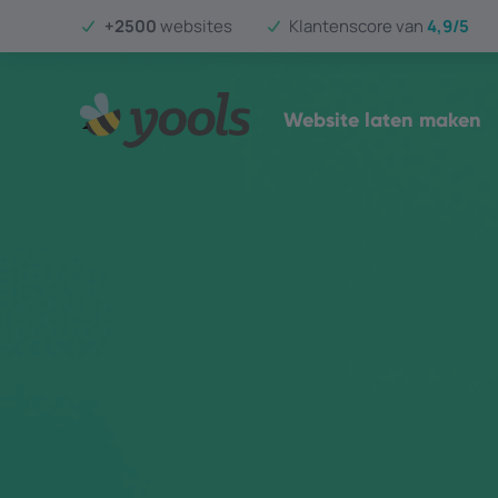
+2500
websites
Klantenscore van
4,9/5
Website laten maken