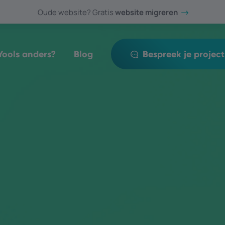
Oude website? Gratis
website migreren
ools anders?
Blog
Bespreek je project