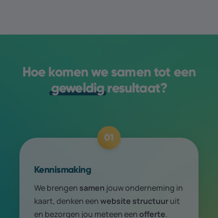
Hoe komen we samen tot een
geweldig
resultaat?
01
Kennismaking
We brengen
samen
jouw onder­neming in
kaart, denken een
web­site structuur
uit
en bezorgen jou meteen een
offerte
.