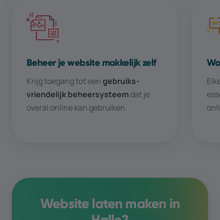
Beheer je website makkelijk zelf
Wor
Krijg toegang tot een
gebruiks­­
Elk
vriendelijk beheer­­systeem
dat je
ess
overal online kan gebruiken.
onl
Website laten maken in
Halle
?