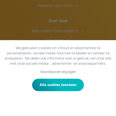
Website verhuizen
Over Yools
Wat maakt Yools anders?
Ons team
We gebruiken cookies om inhoud en advertenties te
Blog
personaliseren, sociale media-functies te bieden en verkeer te
Helpdesk
analyseren. We delen ook informatie over je gebruik van onze site
met onze sociale media-, advertentie- en analysepartners.
Voorkeuren wijzigen
© 2026 Yools
|
Alle rechten voorbehouden.
Privacy
|
Algemene Voorwaarden
|
Sitemap
Alle cookies toestaan