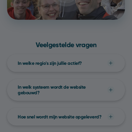
Veelgestelde vragen
In welke regio's zijn jullie actief?
We werken bij Yools volledig op afstand.
Hierdoor kunnen we aan elke Belgische
In welk systeem wordt de website
onderneming dezelfde service aanbieden, of
gebouwd?
je je nu in
Antwerpen
,
Brussel
,
Leuven
of
Elke website die we bouwen werkt met
Gent
bevindt!
SiteManager
, een enorm
Hoe snel wordt mijn website opgeleverd?
gebruiksvriendelijk
,
Belgisch
beheersysteem
voor websites.
Een website project wordt
gemiddeld