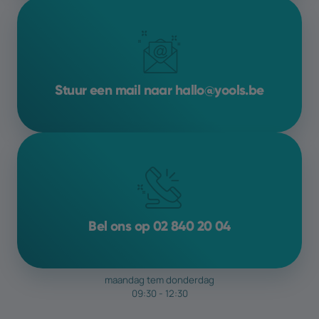
Het is belangrijk om te weten dat SEO een
voortdurend proces
is, omdat
zoekalgoritmen en concurrentie
voortdurend veranderen. Wil je hier graag
meer op inzetten
? We
bespreken de
Stuur een mail naar hallo@yools.be
mogelijkheden
graag met jou
Bel ons op 02 840 20 04
maandag tem donderdag
09:30 - 12:30