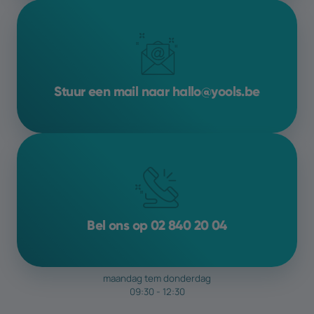
Het is belangrijk om te weten dat SEO een
voortdurend proces
is, omdat
zoekalgoritmen en concurrentie
voortdurend veranderen. Wil je hier graag
meer op inzetten
? We
bespreken de
Stuur een mail naar hallo@yools.be
mogelijkheden
graag met jou
Bel ons op 02 840 20 04
maandag tem donderdag
09:30 - 12:30