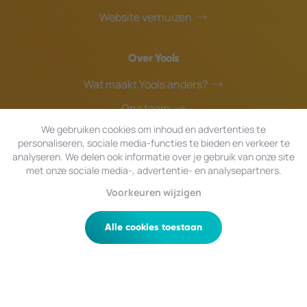
Website verhuizen
Over Yools
Wat maakt Yools anders?
Ons team
We gebruiken cookies om inhoud en advertenties te
Blog
personaliseren, sociale media-functies te bieden en verkeer te
Helpdesk
analyseren. We delen ook informatie over je gebruik van onze site
met onze sociale media-, advertentie- en analysepartners.
Voorkeuren wijzigen
© 2026 Yools
|
Alle rechten voorbehouden.
Privacy
|
Algemene Voorwaarden
|
Sitemap
Alle cookies toestaan