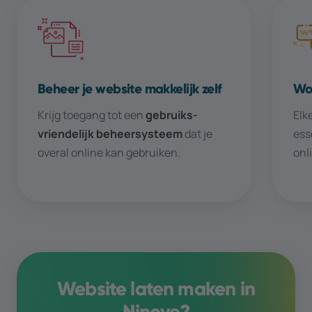
Beheer je website makkelijk zelf
Wo
Krijg toegang tot een
gebruiks­­
Elk
vriendelijk beheer­­systeem
dat je
ess
overal online kan gebruiken.
onl
Website laten maken in
Ninove
?