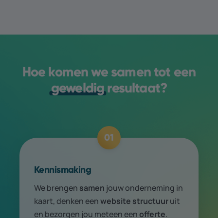
Hoe komen we samen tot een
geweldig
resultaat?
01
Kennismaking
We brengen
samen
jouw onder­neming in
kaart, denken een
web­site structuur
uit
en bezorgen jou meteen een
offerte
.