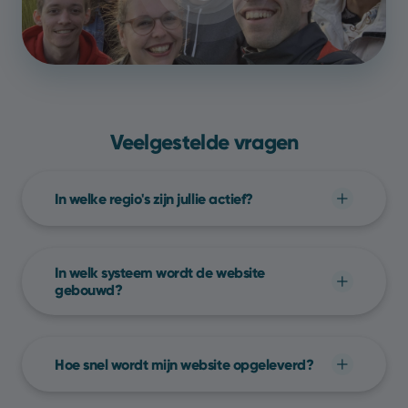
Veelgestelde vragen
In welke regio's zijn jullie actief?
We werken bij Yools volledig op afstand.
Hierdoor kunnen we aan elke Belgische
In welk systeem wordt de website
onderneming dezelfde service aanbieden, of
gebouwd?
je je nu in
Antwerpen
,
Brussel
,
Leuven
of
Elke website die we bouwen werkt met
Gent
bevindt!
SiteManager
, een enorm
Hoe snel wordt mijn website opgeleverd?
gebruiksvriendelijk
,
Belgisch
beheersysteem
voor websites.
Een website project wordt
gemiddeld