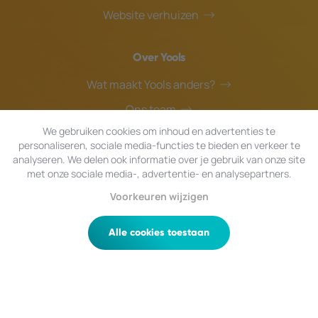
Website verhuizen
Over Yools
Wat maakt Yools anders?
Ons team
We gebruiken cookies om inhoud en advertenties te
Blog
personaliseren, sociale media-functies te bieden en verkeer te
Helpdesk
analyseren. We delen ook informatie over je gebruik van onze site
met onze sociale media-, advertentie- en analysepartners.
Voorkeuren wijzigen
© 2026 Yools
|
Alle rechten voorbehouden.
Privacy
|
Algemene Voorwaarden
|
Sitemap
Alle cookies toestaan