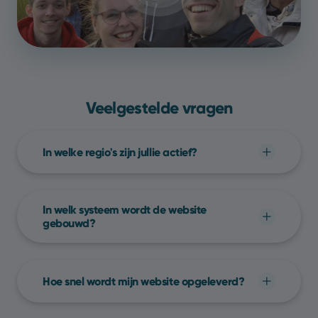
Veelgestelde vragen
In welke regio's zijn jullie actief?
We werken bij Yools volledig op afstand.
Hierdoor kunnen we aan elke Belgische
In welk systeem wordt de website
onderneming dezelfde service aanbieden, of
gebouwd?
je je nu in
Antwerpen
,
Brussel
,
Leuven
of
Elke website die we bouwen werkt met
Gent
bevindt!
SiteManager
, een enorm
Hoe snel wordt mijn website opgeleverd?
gebruiksvriendelijk
,
Belgisch
beheersysteem
voor websites.
Een website project wordt
gemiddeld