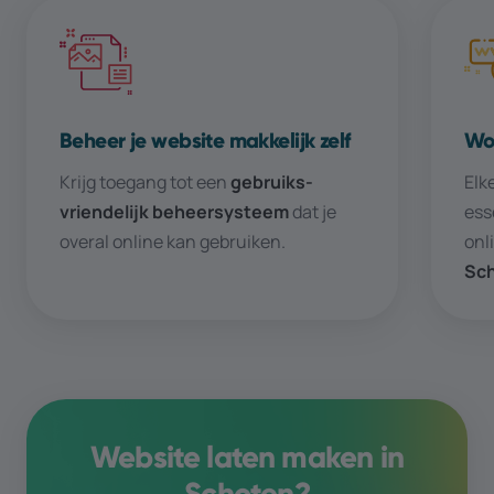
Beheer je website makkelijk zelf
Wo
Krijg toegang tot een
gebruiks­­
Elk
vriendelijk beheer­­systeem
dat je
ess
overal online kan gebruiken.
onl
Sc
Website laten maken in
Schoten
?