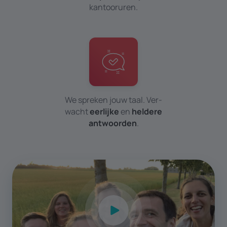
kantoor­uren.
We spreken jouw taal. Ver­
wacht
eerlijke
en
heldere
antwoorden
.