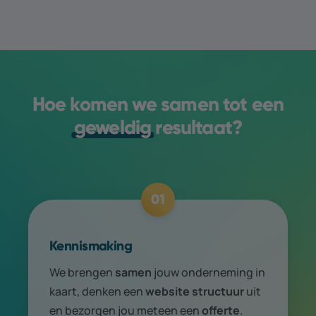
Hoe komen we samen tot een
geweldig
resultaat?
01
Kennismaking
We brengen
samen
jouw onder­neming in
kaart, denken een
web­site structuur
uit
en bezorgen jou meteen een
offerte
.