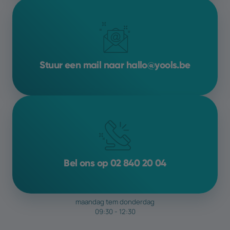
Het is belangrijk om te weten dat SEO een
voortdurend proces
is, omdat
zoekalgoritmen en concurrentie
voortdurend veranderen. Wil je hier graag
meer op inzetten
? We
bespreken de
Stuur een mail naar hallo@yools.be
mogelijkheden
graag met jou
Bel ons op 02 840 20 04
maandag tem donderdag
09:30 - 12:30