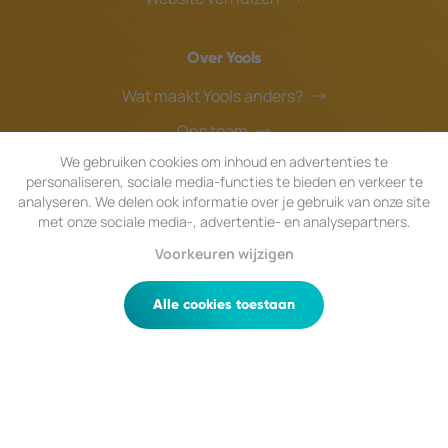
Over Yools
Wat maakt Yools anders?
Ons team
We gebruiken cookies om inhoud en advertenties te
Blog
personaliseren, sociale media-functies te bieden en verkeer te
Helpdesk
analyseren. We delen ook informatie over je gebruik van onze site
met onze sociale media-, advertentie- en analysepartners.
Voorkeuren wijzigen
© 2026 Yools
|
Alle rechten voorbehouden.
Privacy
|
Algemene Voorwaarden
|
Sitemap
Alle cookies toestaan