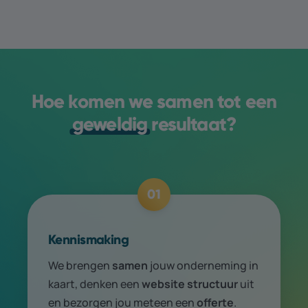
Hoe komen we samen tot een
geweldig
resultaat?
01
Kennismaking
We brengen
samen
jouw onder­neming in
kaart, denken een
web­site structuur
uit
en bezorgen jou meteen een
offerte
.