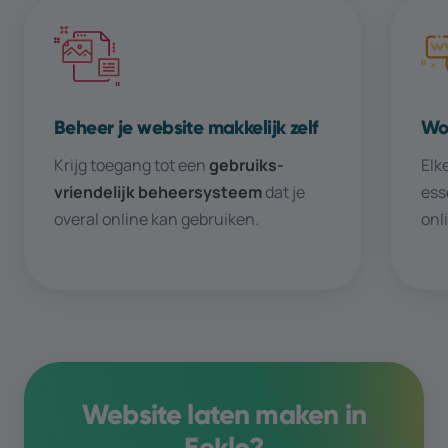
Beheer je website makkelijk zelf
Wor
Krijg toegang tot een
gebruiks­­
Elk
vriendelijk beheer­­systeem
dat je
ess
overal online kan gebruiken.
onl
Website laten maken in
Eeklo
?