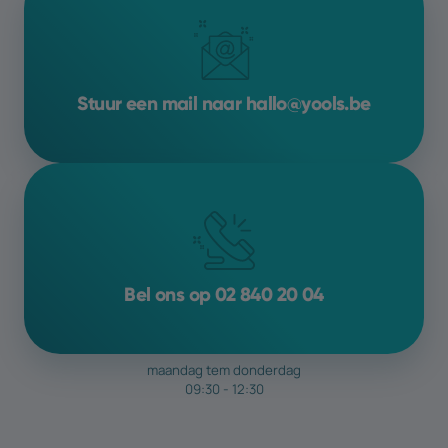
voortdurend proces
is, omdat
zoekalgoritmen en concurrentie
voortdurend veranderen. Wil je hier graag
meer op inzetten
? We
bespreken de
Stuur een mail naar hallo@yools.be
mogelijkheden
graag met jou
Bel ons op 02 840 20 04
maandag tem donderdag
09:30 - 12:30