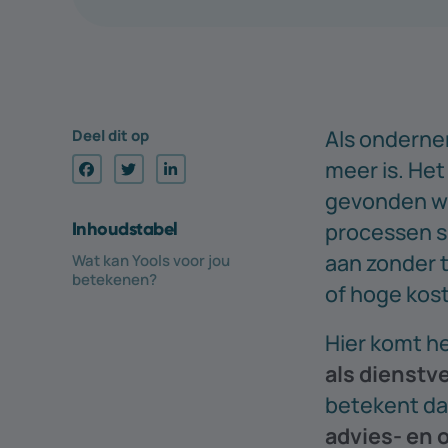
Als ondernem
Deel dit op
meer is. Het
gevonden wo
processen s
Inhouds­tabel
aan zonder t
Wat kan Yools voor jou
betekenen?
of hoge kos
Hier komt h
als dienstve
betekent dat
advies- en 