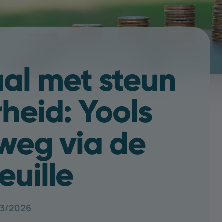
aal met steun
heid: Yools
 weg via de
uille
03/2026