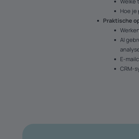
Welke t
Hoe je
Praktische o
Werken
AI geb
analys
E-mail
CRM-sy