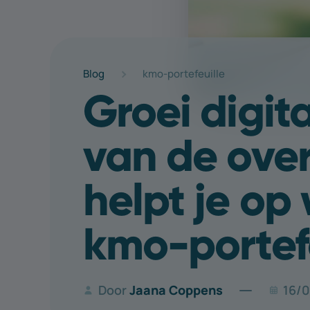
Blog
kmo-portefeuille
Groei digit
van de over
helpt je op
kmo-portefe
Door
Jaana Coppens
16/