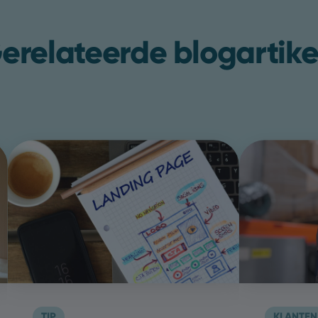
erelateerde blogartike
TIP
KLANTEN