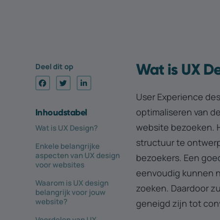
Wat is UX D
Deel dit op
User Experience des
optimaliseren van d
Inhouds­tabel
website bezoeken. H
Wat is UX Design?
structuur te ontwerpe
Enkele belangrijke
aspecten van UX design
bezoekers. Een goed
voor websites
eenvoudig kunnen na
Waarom is UX design
zoeken. Daardoor zul
belangrijk voor jouw
website?
geneigd zijn tot con
Voordelen van UX