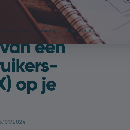
n goede gebruikerservaring (UX) op je website
 van een
uikers­
X) op je
6/01/2024