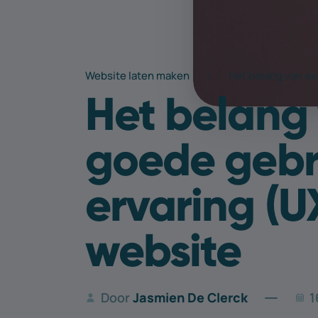
Website laten maken
Het belang van ee
Het belang
goede gebr
ervaring (U
website
Door
Jasmien De Clerck
1