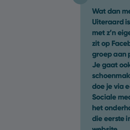
Wat dan me
Uiteraard 
met z’n eige
zit op Face
groep aan p
Je gaat ook
schoenmaker
doe je via 
Sociale med
het onderh
die eerste i
website.