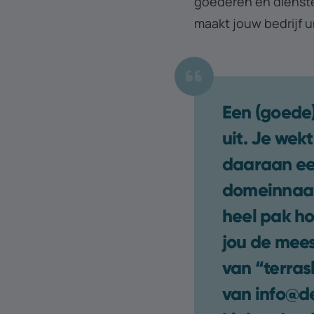
goederen en dienste
maakt jouw bedrijf 
Een (goede)
uit. Je wek
daaraan ee
domeinnaam 
heel pak hog
jou de mees
van “terra
van info@de