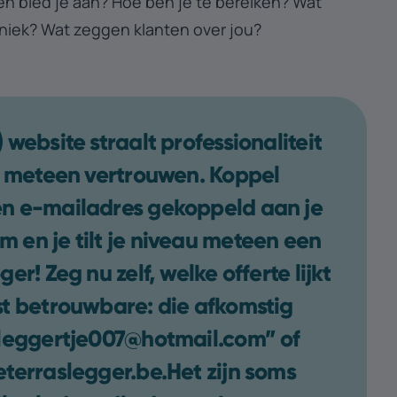
n bied je aan? Hoe ben je te bereiken? Wat
uniek? Wat zeggen klanten over jou?
 website straalt professionaliteit
t meteen vertrouwen. Koppel
n e-mailadres gekoppeld aan je
en je tilt je niveau meteen een
er! Zeg nu zelf, welke offerte lijkt
t betrouwbare: die afkomstig
sleggertje007@hotmail.com” of
terraslegger.be.Het zijn soms