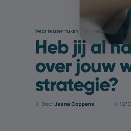
Website laten maken
Heb jij al nageda
Heb jij al 
over jouw 
strategie?
Door
Jaana Coppens
12/