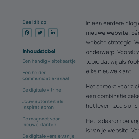
Deel dit op
In een eerdere blog
nieuwe website
. Eé
website strategie. W
Inhouds­tabel
onderwerp. Vooral: w
topic dat wij als Yo
Een handig visitekaartje
elke nieuwe klant.
Een helder
communicatiekanaal
Het spreekt voor zic
De digitale vitrine
een combinatie zeker
Jouw autoriteit als
het leven, zoals ons 
inspiratiebron
De magneet voor
Het is daarom belang
nieuwe klanten
is van je website. Va
De digitale versie van je