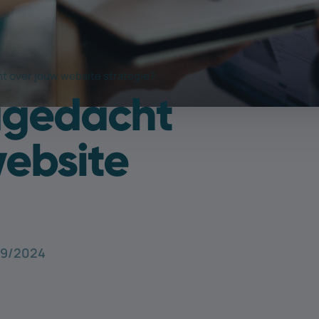
cht over jouw website strategie?
nagedacht
website
09/2024