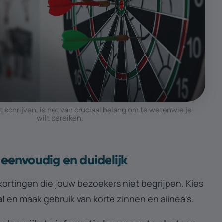
t schrijven, is het van cruciaal belang om te weten
wie je
wilt bereiken
.
 eenvoudig en duidelijk
kortingen die jouw bezoekers niet begrijpen.
Kies
al
en maak gebruik van korte zinnen en alinea's.