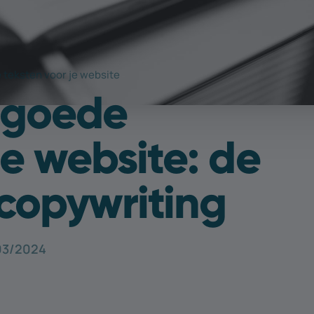
e teksten voor je website
r goede
je website: de
copywriting
03/2024