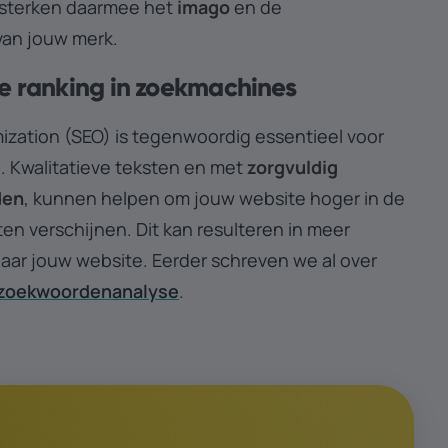
sterken daarmee het
imago
en de
van jouw merk.
je ranking in zoekmachines
ization (SEO) is tegenwoordig essentieel voor
d.
Kwalitatieve teksten en met
zorgvuldig
den
, kunnen helpen om jouw website hoger in de
ten verschijnen.
Dit kan resulteren in meer
aar jouw website. Eerder schreven we al over
 zoekwoordenanalyse
.