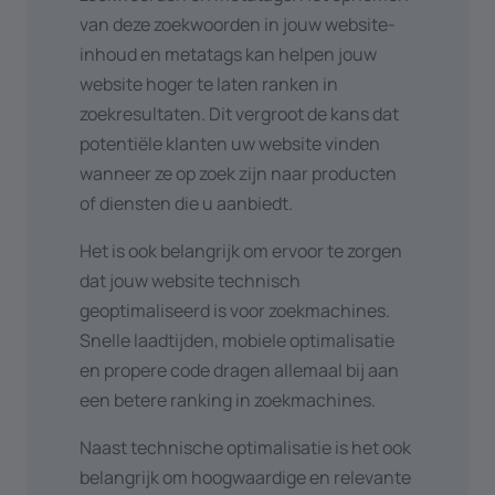
accuraat is vermeld. Hierover
reservatiemodule te koppelen aan je
van deze zoekwoorden in jouw website-
schreven we ook een
leuk
website. Door deze te integreren in de
inhoud en metatags kan helpen jouw
blogbericht
.
website zorg je ervoor dat bezoekers
website hoger te laten ranken in
Contentmarketing
: Biedt
alle info op één plaats kunnen vinden
zoekresultaten. Dit vergroot de kans dat
waardevolle, relevante en up-to-date
waardoor ze sneller over zullen gaan
potentiële klanten uw website vinden
content aan je bezoekers. Dit trekt
tot een actie (vb. het maken van een
wanneer ze op zoek zijn naar producten
niet alleen meer verkeer aan, maar
reservering).
of diensten die u aanbiedt.
moedigt ook andere websites aan om
Wil je graag
video’s
van
YouTube
of
naar je te linken. Meer info nodig?
Het is ook belangrijk om ervoor te zorgen
Vimeo
integreren in de website?
Neem gerust
contact
op met ons.
dat jouw website technisch
Maak je
podcasts
via
Spotify
of
Gebruiksvriendelijkheid
: Een
geoptimaliseerd is voor zoekmachines.
Soundcloud
en wil je zorgen dat
gebruiksvriendelijke website met een
Snelle laadtijden, mobiele optimalisatie
bezoekers deze rechtstreeks op de
duidelijke navigatie en goede interne
en propere code dragen allemaal bij aan
website kunnen beluisteren. Ook dit
linkstructuur helpt zoekmachines om
een betere ranking in zoekmachines.
is mogelijk.
je site beter te begrijpen.
Gebruik je
Whise
voor je
immo
, heb je
Naast technische optimalisatie is het ook
Monitoring en analyse
: Gebruik
een
CRM
als
Teamleader
of gebruik
belangrijk om hoogwaardige en relevante
tools zoals Google Analytics om het
je
CV Warehouse
voor je
vacatures
?