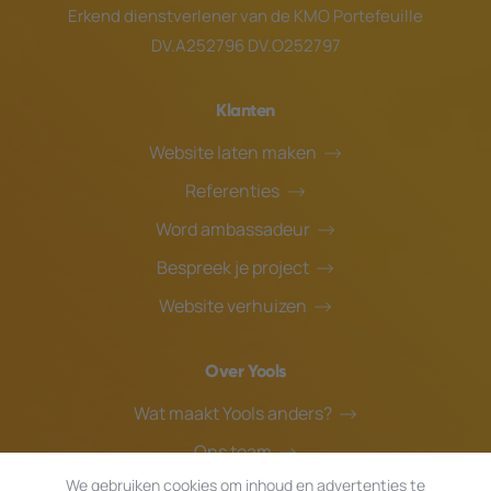
Erkend dienstverlener van de
KMO Portefeuille
DV.A252796 DV.O252797
Klanten
Website laten maken
Referenties
Word ambassadeur
Bespreek je project
Website verhuizen
Over Yools
Wat maakt Yools anders?
Ons team
We gebruiken cookies om inhoud en advertenties te
Blog