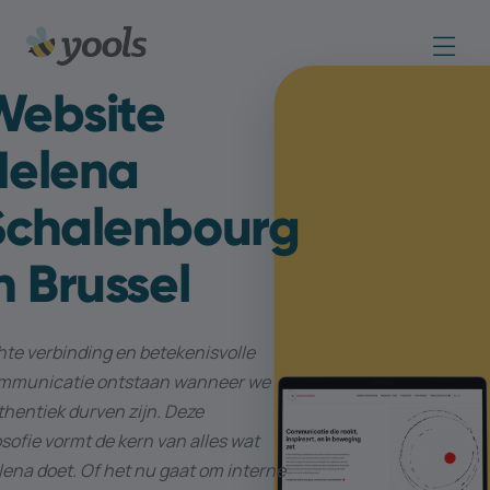
Website
Helena
Schalenbourg
n Brussel
hte verbinding en betekenisvolle
mmunicatie ontstaan wanneer we
hentiek durven zijn. Deze
osofie vormt de kern van alles wat
ena doet. Of het nu gaat om interne