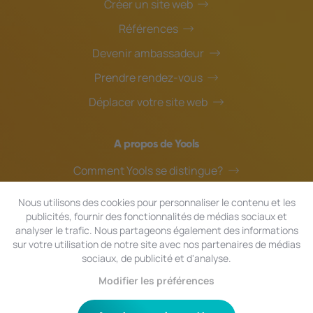
Créer un site web
Références
Devenir ambassadeur
Prendre rendez-vous
Déplacer votre site web
A propos de Yools
Comment Yools se distingue?
Notre équipe
Nous utilisons des cookies pour personnaliser le contenu et les
publicités, fournir des fonctionnalités de médias sociaux et
Blog
analyser le trafic. Nous partageons également des informations
Assistance en ligne
sur votre utilisation de notre site avec nos partenaires de médias
sociaux, de publicité et d'analyse.
Modifier les préférences
© 2024 Yools
|
Tous droits réservés.
Confidentialité
|
Conditions générales
|
Plan du site