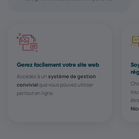
Gerez facilement votre site web
Soy
rég
Accédez à un
système de gestion
Cha
convivial
que vous pouvez utiliser
tou
partout en ligne.
êtr
Nic