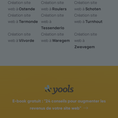
Création site
Création site
Création site
web à
Ostende
web à
Roulers
web à
Schoten
Création site
Création site
Création site
web à
Termonde
web à
web à
Turnhout
Tessenderlo
Création site
Création site
Création site
web à
Vilvorde
web à
Waregem
web à
Zwevegem
E-book gratuit :
"24 conseils pour augmenter les
revenus de votre site web"