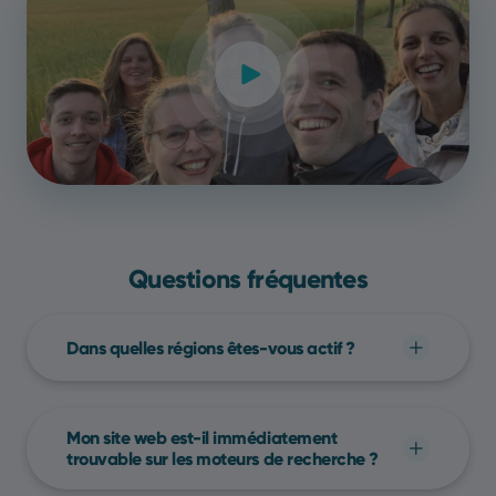
Questions fréquentes
Dans quelles régions êtes-vous actif ?
Chez Yools, nous travaillons entièrement à
distance. Cela nous permet d'offrir le même
Mon site web est-il immédiatement
service à chaque entreprise belge, que vous
trouvable sur les moteurs de recherche ?
soyez à Anvers, Bruxelles, Charleroi ou Liège!