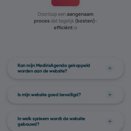
Doorloop een
aangenaam
proces
dat tegelijk
(kosten)­
efficiënt
is
Kan mijn MedirisAgenda gekoppeld
worden aan de website?
Ja, het is mogelijk om je MedirisAgenda te
koppelen aan de Yools website. Zo kunnen
Is mijn website goed beveiligd?
bezoekers eenvoudig klikken op "afspraak
maken" en komen ze direct in uw digitale
Onze nieuwe websites worden steeds
agenda terecht. Andere integraties met de
beveiligd met een SSL certificaat. De SSL
In welk systeem wordt de website
website zijn ook mogelijk en kunnen we
certificaten worden automatisch geüpdatet
gebouwd?
samen met u bekijken.
en vernieuwd. Een SSL-certificaat zorgt