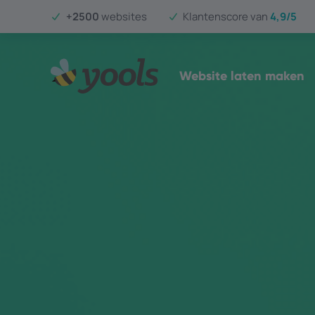
+2500
websites
Klantenscore van
4,9/5
Website laten maken