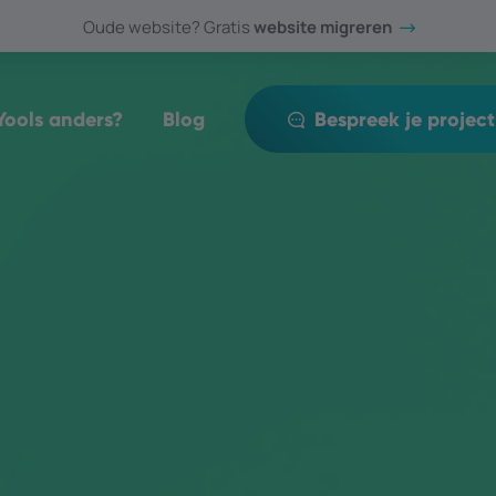
Oude website? Gratis
website migreren
ools anders?
Blog
Bespreek je project