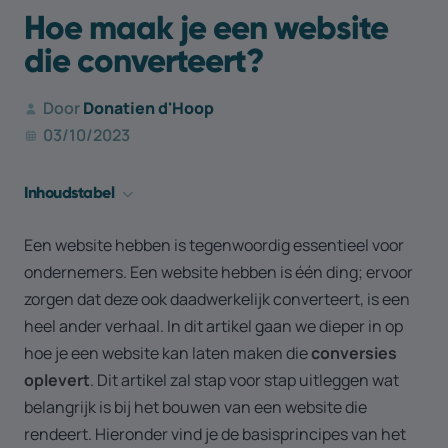
Hoe maak je een website
die converteert?
Door
Donatien d'Hoop
03/10/2023
Inhouds­tabel
Het belang van een website
Een website hebben is tegenwoordig essentieel voor
Website laten maken: begrijp je doelgroep
ondernemers. Een website hebben is één ding; ervoor
Een website laten maken met een eenvoudig en duidelijk
zorgen dat deze ook daadwerkelijk converteert, is een
ontwerp
heel ander verhaal. In dit artikel gaan we dieper in op
Responsiviteit van een website
hoe je een website kan laten maken die
conversies
Website laten maken: belang van inhoud van hoge kwaliteit
oplevert
. Dit artikel zal stap voor stap uitleggen wat
Kies de juiste call to action (CTA) knoppen op je website
belangrijk is bij het bouwen van een website die
rendeert. Hieronder vind je de basisprincipes van het
Je contactgegevens op je website vermelden