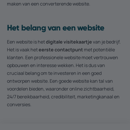
maken van een converterende website.
Laadsnelheid van je website: niemand wilt te lang wachten
Geef je website een extra boost: de kracht van social proof
Een website onderhouden
Het belang van een website
Conclusie
Een website is het
digitale visitekaartje
van je bedrijf.
Neem contact op
Het is vaak het
eerste contactpunt
met potentiële
klanten. Een professionele website moet vertrouwen
opbouwen en interesse wekken. Het is dus van
cruciaal belang om te investeren in een goed
ontworpen website. Een goede website kan tal van
voordelen bieden, waaronder online zichtbaarheid,
24/7 bereikbaarheid, credibiliteit, marketingkanaal en
conversies.