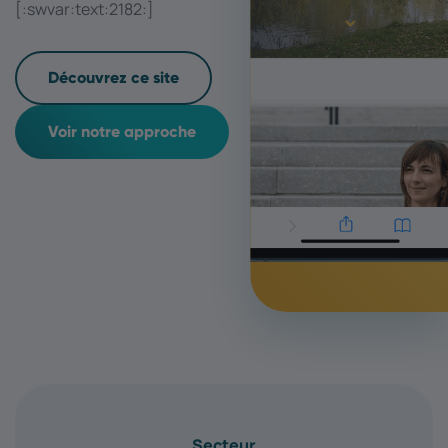
[:swvar:text:2182:]
Découvrez ce site
Voir notre approche
Secteur