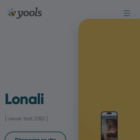
Lonali
[:swvar:text:2182:]
Découvrez ce site