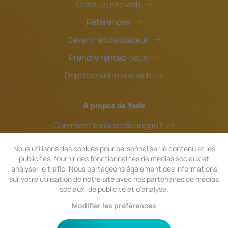
Créer un site web
Références
Devenir ambassadeur
Prendre rendez-vous
Déplacer votre site web
A propos de Yools
Comment Yools se distingue?
Notre équipe
Nous utilisons des cookies pour personnaliser le contenu et les
publicités, fournir des fonctionnalités de médias sociaux et
Blog
analyser le trafic. Nous partageons également des informations
Assistance en ligne
sur votre utilisation de notre site avec nos partenaires de médias
sociaux, de publicité et d'analyse.
Modifier les préférences
© 2024 Yools
|
Tous droits réservés.
Confidentialité
|
Conditions générales
|
Plan du site