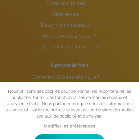
Créer un site web
Références
Devenir ambassadeur
Prendre rendez-vous
Déplacer votre site web
A propos de Yools
Comment Yools se distingue?
Notre équipe
Nous utilisons des cookies pour personnaliser le contenu et les
publicités, fournir des fonctionnalités de médias sociaux et
Blog
analyser le trafic. Nous partageons également des informations
Assistance en ligne
sur votre utilisation de notre site avec nos partenaires de médias
sociaux, de publicité et d'analyse.
Modifier les préférences
© 2024 Yools
|
Tous droits réservés.
Confidentialité
|
Conditions générales
|
Plan du site