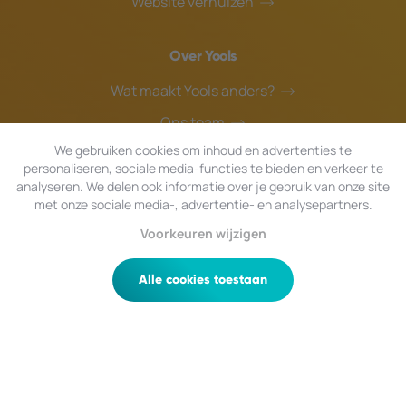
Website verhuizen
Over Yools
Wat maakt Yools anders?
Ons team
We gebruiken cookies om inhoud en advertenties te
Blog
personaliseren, sociale media-functies te bieden en verkeer te
Helpdesk
analyseren. We delen ook informatie over je gebruik van onze site
met onze sociale media-, advertentie- en analysepartners.
Voorkeuren wijzigen
© 2026 Yools
|
Alle rechten voorbehouden.
Privacy
|
Algemene Voorwaarden
|
Sitemap
Alle cookies toestaan