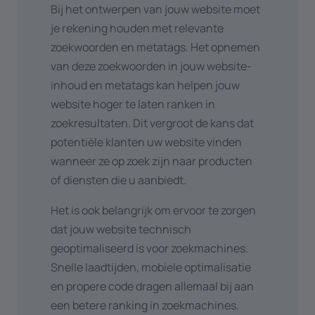
Bij het ontwerpen van jouw website moet
mobielvriendelijke sites beloont met
gebruikerservaring en de SEO-score
je rekening houden met relevante
hogere rangschikkingen.
van je site, wat kan leiden tot meer
zoekwoorden en metatags. Het opnemen
Kwaliteitsvolle backlinks
: Bouw
verkeer.
van deze zoekwoorden in jouw website-
kwalitatieve backlinks op van
Gebruik analyses:
Analyseer het
inhoud en metatags kan helpen jouw
relevante en betrouwbare websites.
verkeer op je websit
e om te
website hoger te laten ranken in
Dit verhoogt je website-autoriteit en
begrijpen waar je bezoekers vandaan
zoekresultaten. Dit vergroot de kans dat
helpt bij het verbeteren van je positie
komen en welke content of
potentiële klanten uw website vinden
in de zoekresultaten. Weet je niet hoe
pagina's het meest populair zijn.
wanneer ze op zoek zijn naar producten
je hieraan begint? Lees er meer over
Speel hier daarna op in door meer
of diensten die u aanbiedt.
in ons blogbericht
.
populaire content toe te voegen en
Lokale SEO
: Voor lokale bedrijven is
deze pagina's conversiegericht te
Het is ook belangrijk om ervoor te zorgen
het belangrijk om je website te
maken om bezoekers een actie te
dat jouw website technisch
optimaliseren voor lokale
laten ondernemen. Je kan
geoptimaliseerd is voor zoekmachines.
zoekopdrachten. Meld je aan bij
ook pagina's waarop je minder
Snelle laadtijden, mobiele optimalisatie
Google Mijn Bedrijf en zorg ervoor dat
verkeer hebt optimaliseren om deze
en propere code dragen allemaal bij aan
je bedrijfsinformatie consistent en
beter te benutten.
een betere ranking in zoekmachines.