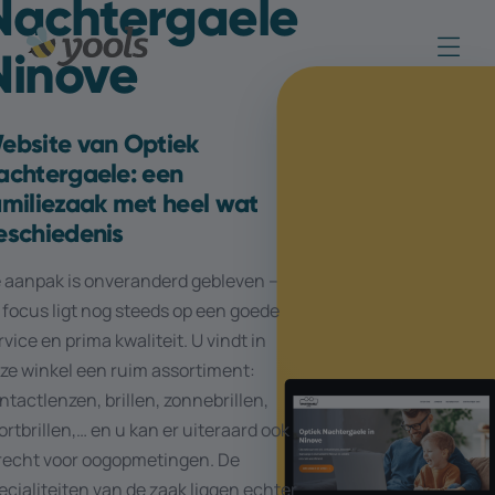
Nachtergaele
Ninove
ebsite van Optiek
achtergaele: een
amiliezaak met heel wat
eschiedenis
 aanpak is onveranderd gebleven –
 focus ligt nog steeds op een goede
rvice en prima kwaliteit. U vindt in
ze winkel een ruim assortiment:
ntactlenzen, brillen, zonnebrillen,
ortbrillen,… en u kan er uiteraard ook
recht voor oogopmetingen. De
ecialiteiten van de zaak liggen echter