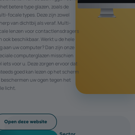
j het betere type glazen, zoals de
lti-focale types. Deze zijn zowel
herp van dichtbij als veraf. Multi-
cale lenzen voor contactlensdragers
jn ook beschikbaar. Werkt u de hele
g aan uw computer? Dan zijn onze
eciale computerglazen misschien
l iets voor u. Deze zorgen ervoor dat
steeds goed kan lezen op het scherm
 beschermen uw ogen tegen het
le licht.
Open deze website
Sector