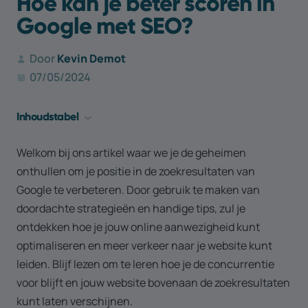
Hoe kan je beter scoren in
Google met SEO?
Door
Kevin Demot
07/05/2024
Inhouds­tabel
Google Ads vs SEO: Wat is het verschil?
Welkom bij ons artikel waar we je de geheimen
Hoe wordt de positie van je website in Google bepaald?
onthullen om je positie in de zoekresultaten van
Wat is het belang van een goede ranking in Google?
Google te verbeteren. Door gebruik te maken van
Hoe zit het met competitie binnen zoekmachines?
doordachte strategieën en handige tips, zul je
ontdekken hoe je jouw online aanwezigheid kunt
Wat zijn de essentials voor het optimaliseren voor je SEO?
optimaliseren en meer verkeer naar je website kunt
Hoe werkt SEO eigenlijk?
leiden. Blijf lezen om te leren hoe je de concurrentie
Wat kan je zelf doen?
voor blijft en jouw website bovenaan de zoekresultaten
Wat kan Yools doen voor jou?
kunt laten verschijnen.