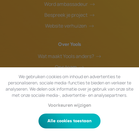
Word ambassadeur
Bespreek je project
Website verhuizen
Over Yools
Wat maakt Yools anders?
Ons team
We gebruiken cookies om inhoud en advertenties te
Blog
personaliseren, sociale media-functies te bieden en verkeer te
Helpdesk
analyseren. We delen ook informatie over je gebruik van onze site
met onze sociale media-, advertentie- en analysepartners.
Voorkeuren wijzigen
© 2026 Yools
|
Alle rechten voorbehouden.
Privacy
|
Algemene Voorwaarden
|
Sitemap
Alle cookies toestaan
Interesse in een adviesgesprek?
Kevin geeft je graag advies tijdens een videogesprek