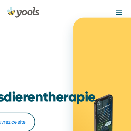
sdierentherapie
vrez ce site