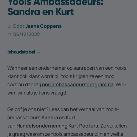
Yools Ambassadeurs:
Sandra en Kurt
Door
Jaana Coppens
06/12/2022
Inhouds­tabel
Wil jij ook een blije Yools klant worden?
Wanneer een ondernemer op aanraden van een Yools
klant óók klant wordt bij Yools krijgen ze een mooi
cadeau dankzij
ons ambassadeursprogramma
. Win-
win-win als je't ons vraagt!
Geloof je ons niet? Lees dan het verhaal van Yools-
ambassadeurs
Sandra
en
Kurt
,
van
Handelsonderneming Kurt Peeters
. Ze vertellen
je graag waarom ze Yools ambassadeur zijn en welke