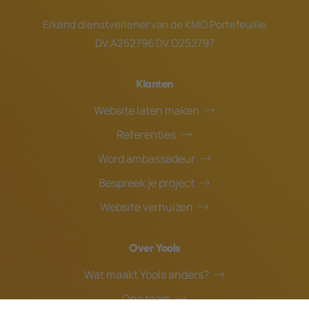
Erkend dienstverlener van de
KMO Portefeuille
DV.A252796 DV.O252797
Klanten
Website laten maken
Referenties
Word ambassadeur
Bespreek je project
Website verhuizen
Over Yools
Wat maakt Yools anders?
Ons team