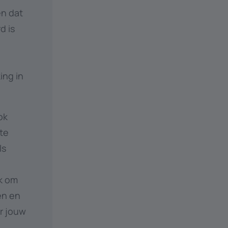
en dat
d is
ing in
ok
te
ls
jk om
en en
or jouw