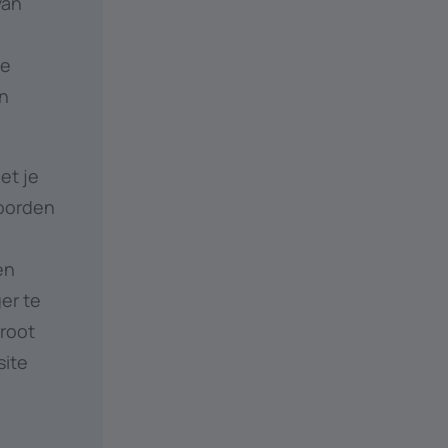
van
re
en
et je
oorden
en
er te
groot
site