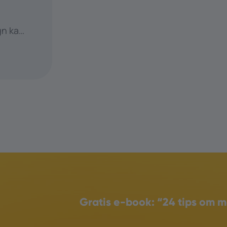
gn kan
 en
 kan
Gratis e-book:
“24 tips om m