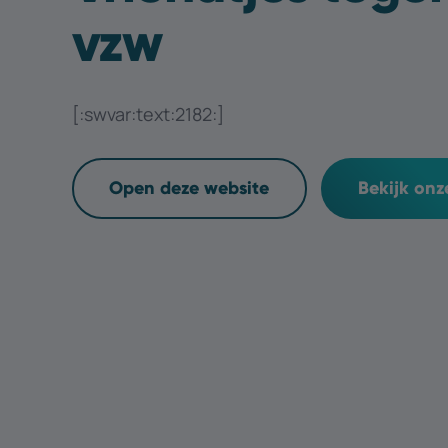
vzw
[:swvar:text:2182:]
Open deze website
Bekijk on