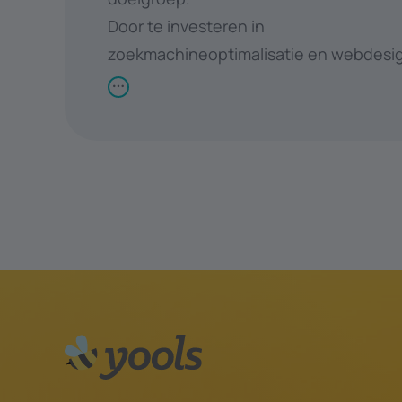
Door te investeren in
zoekmachineoptimalisatie en webdesi
je jouw online aanwezigheid vergroten
meer organisch verkeer aantrekken. Dit
leiden tot hogere conversieratio's en
uiteindelijk tot bedrijfsgroei.