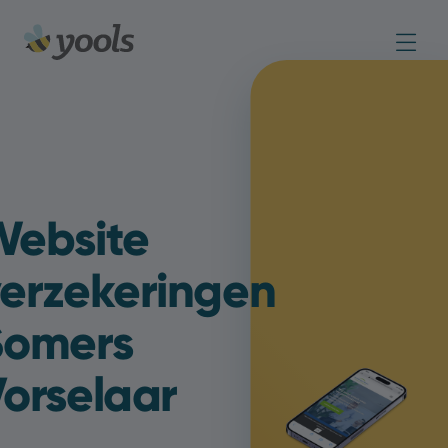
Website
erzekeringen
Somers
orselaar