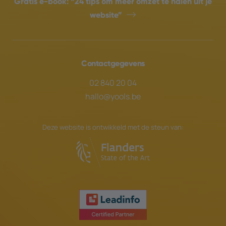
Gratis e-book:
“24 tips om meer omzet te halen uit je
website”
Contactgegevens
02 840 20 04
hallo@yools.be
Deze website is ontwikkeld met de steun van: