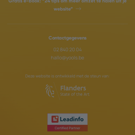
Gratis e-book:
“24 tips om meer omzet te halen uit je
website”
Contactgegevens
02 840 20 04
hallo@yools.be
Deze website is ontwikkeld met de steun van: