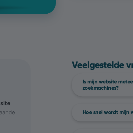
Veelgestelde 
Is mijn website mete
zoekmachines?
Gemiddeld duurt he
site
website echt vindba
taande
Hoe snel wordt mijn 
andere zoekmachine
Een website projec
“indexatie” heet.