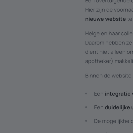
Een overtuigende o
Hier zijn de voorn
nieuwe
website
te
Helge en haar colle
Daarom hebben ze o
dient niet alleen o
apotheker) makkeli
Binnen de website v
Een
integratie 
Een
duidelijke 
De mogelijkhei