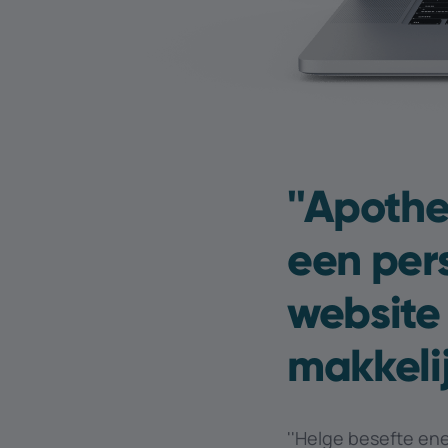
''Apoth
een pers
website
makkeli
''Helge besefte en