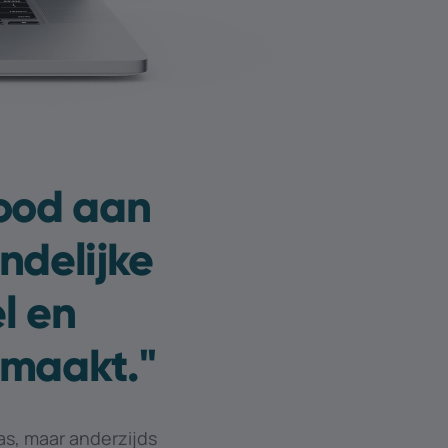
nood aan
ndelijke
l en
maakt.''
as, maar anderzijds