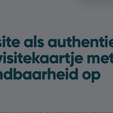
ite als authenti
visitekaartje me
indbaarheid op