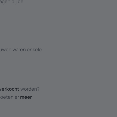
agen bij de
.
bouwen waren enkele
verkocht
worden?
Moeten er
meer