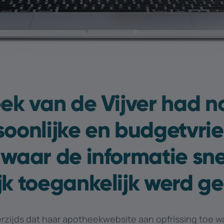
eek van de Vijver had 
oonlijke en budgetvrie
 waar de informatie sne
jk toegankelijk werd ge
erzijds dat haar apotheekwebsite aan opfrissing toe w