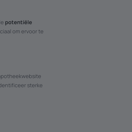
de
potentiële
ciaal om ervoor te
 apotheekwebsite
dentificeer sterke