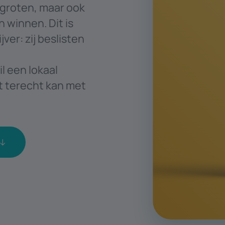
rgroten, maar ook
 winnen. Dit is
er: zij beslisten
l een lokaal
t terecht kan met