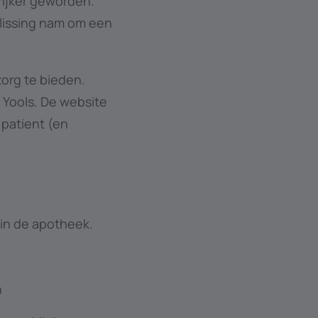
rijker geworden.
lissing nam om een
zorg te bieden.
 Yools. De website
 patient (en
 in de apotheek.
n