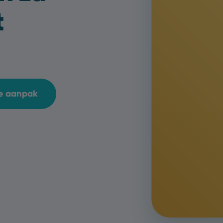
t
ze aanpak