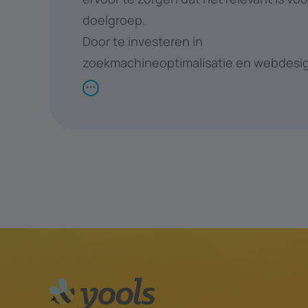
doelgroep.
Door te investeren in
zoekmachineoptimalisatie en webdesi
je jouw online aanwezigheid vergroten
meer organisch verkeer aantrekken. Dit
leiden tot hogere conversieratio's en
uiteindelijk tot bedrijfsgroei.