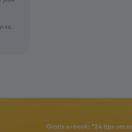
gn kan
 en
 kan
Gratis e-book:
“24 tips om m