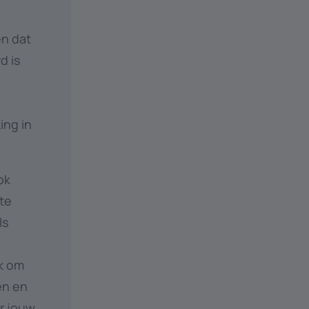
en dat
d is
ing in
ok
te
ls
jk om
en en
or jouw