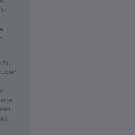
et
van
re
en
et je
oorden
en
er te
groot
site