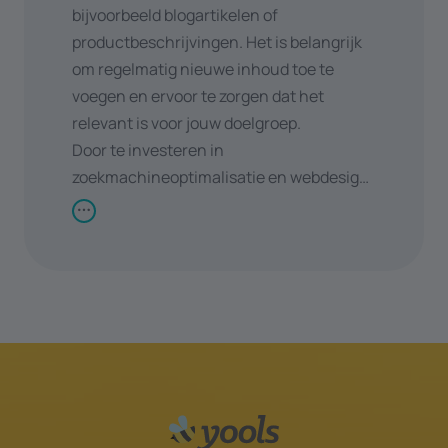
bijvoorbeeld blogartikelen of
productbeschrijvingen. Het is belangrijk
om regelmatig nieuwe inhoud toe te
voegen en ervoor te zorgen dat het
relevant is voor jouw doelgroep.
Door te investeren in
zoekmachineoptimalisatie en webdesign
kan je jouw online aanwezigheid
vergroten en meer organisch verkeer
aantrekken. Dit kan leiden tot hogere
conversieratio's en uiteindelijk tot
bedrijfsgroei.