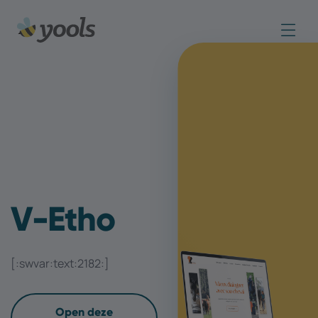
V-Etho
[:swvar:text:2182:]
Open deze