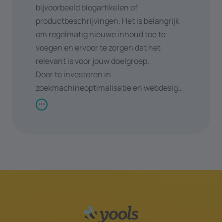
bijvoorbeeld blogartikelen of
productbeschrijvingen. Het is belangrijk
om regelmatig nieuwe inhoud toe te
voegen en ervoor te zorgen dat het
relevant is voor jouw doelgroep.
Door te investeren in
zoekmachineoptimalisatie en webdesign
kan je jouw online aanwezigheid
vergroten en meer organisch verkeer
aantrekken. Dit kan leiden tot hogere
conversieratio's en uiteindelijk tot
bedrijfsgroei.