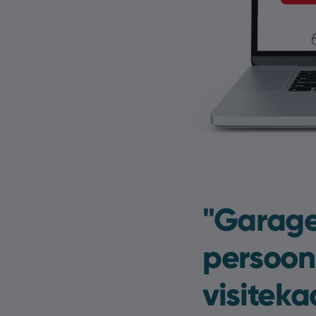
"Garage
persoonl
visitekaa