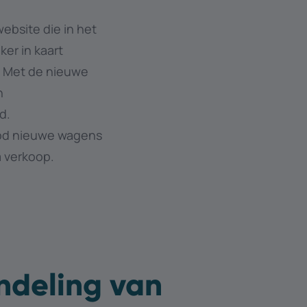
bsite die in het
ker in kaart
. Met de nieuwe
n
d.
bod nieuwe wagens
a verkoop.
andeling van