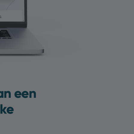
an een
jke