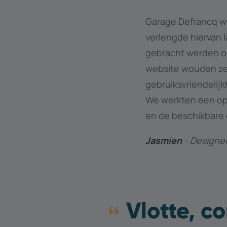
Garage Defrancq w
verlengde hiervan l
gebracht werden om
website wouden ze n
gebruiksvriendelij
We werkten een opt
en de beschikbare
Jasmien
- Designer
Vlotte, c