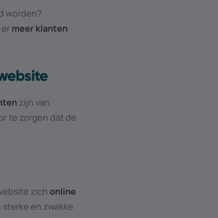
ld worden?
 er
meer
klanten
 website
nten
zijn van
or te zorgen dat de
website zich
online
n sterke en zwakke