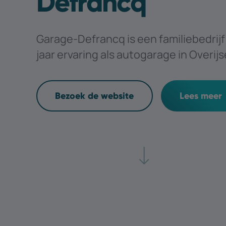
Defrancq
Garage-Defrancq is een familiebedrij
jaar ervaring als autogarage in Overij
Bezoek de website
Lees meer