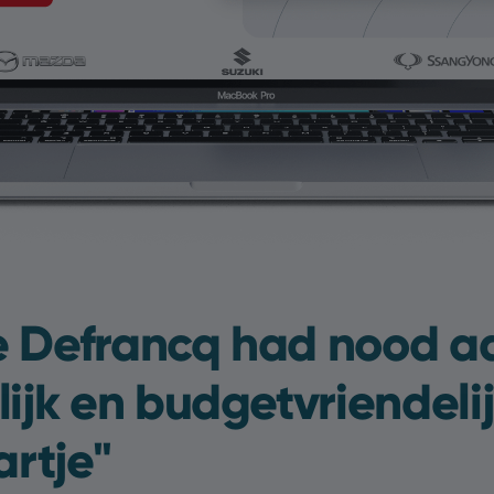
 Defrancq had nood a
ijk en budgetvriendeli
rtje''