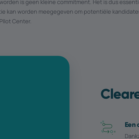
 worden is geen kleine commitment. Het is dus essenti
tie kan worden meegegeven om potentiële kandidaten
PIlot Center.
Cleare
Een 
Dankz