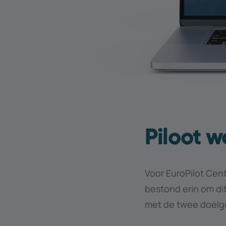
Piloot w
Voor EuroPilot Cent
bestond erin om di
met de twee doelg