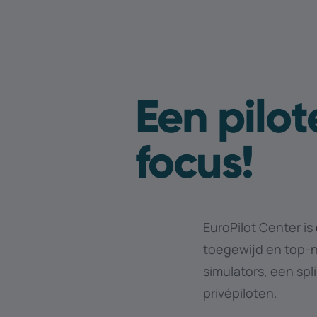
Een pilo
focus!
EuroPilot Center is
toegewijd en top-n
simulators, een spl
privépiloten.