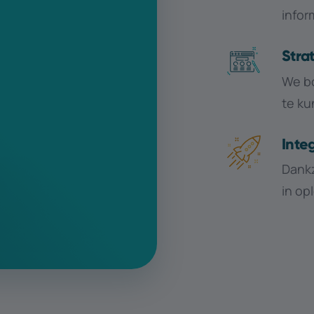
info
Stra
We bo
te ku
Inte
Dankz
in op