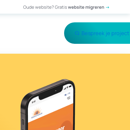
Oude website? Gratis
website migreren
Bespreek je project
ools anders?
Blog